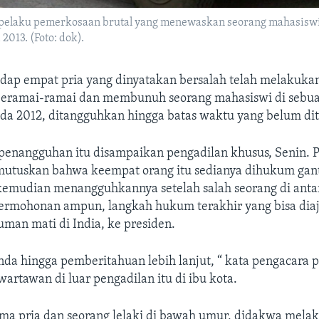
 pelaku pemerkosaan brutal yang menewaskan seorang mahasiswi 
2013. (Foto: dok).
adap empat pria yang dinyatakan bersalah telah melakuk
 beramai-ramai dan membunuh seorang mahasiswi di sebua
pada 2012, ditangguhkan hingga batas waktu yang belum di
nangguhan itu disampaikan pengadilan khusus, Senin. P
mutuskan bahwa keempat orang itu sedianya dihukum gant
kemudian menangguhkannya setelah salah seorang di ant
rmohonan ampun, langkah hukum terakhir yang bisa dia
man mati di India, ke presiden.
nda hingga pemberitahuan lebih lanjut, “ kata pengacara 
artawan di luar pengadilan itu di ibu kota.
ima pria dan seorang lelaki di bawah umur, didakwa mela