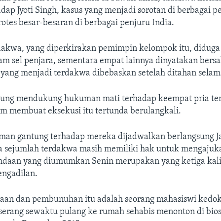
dap Jyoti Singh, kasus yang menjadi sorotan di berbagai p
tes besar-besaran di berbagai penjuru India.
rdakwa, yang diperkirakan pemimpin kelompok itu, didug
am sel penjara, sementara empat lainnya dinyatakan bersa
 yang menjadi terdakwa dibebaskan setelah ditahan selama
ng mendukung hukuman mati terhadap keempat pria te
m membuat eksekusi itu tertunda berulangkali.
an gantung terhadap mereka dijadwalkan berlangsung J
a sejumlah terdakwa masih memiliki hak untuk mengajuk
ndaan yang diumumkan Senin merupakan yang ketiga kal
engadilan.
aan dan pembunuhan itu adalah seorang mahasiswi kedok
diserang sewaktu pulang ke rumah sehabis menonton di bi