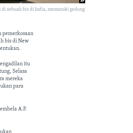
di sebuah bis di India, memasuki gedung
an pemerkosaan
h bis di New
tentukan.
engadilan itu
ung, Selasa
ara mereka
jukan para
pembela A.P.
kukan