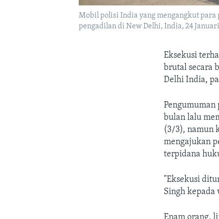
Mobil polisi India yang mengangkut para
pengadilan di New Delhi, India, 24 Januari 
Eksekusi terh
brutal secara
Delhi India, 
Pengumuman pe
bulan lalu me
(3/3), namun 
mengajukan pe
terpidana huku
"Eksekusi ditu
Singh kepada w
Enam orang, l