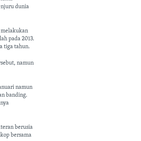
enjuru dunia
a melakukan
lah pada 2013.
 tiga tahun.
rsebut, namun
anuari namun
an banding.
inya
teran berusia
oskop bersama