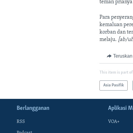
teman prianya
Para penyeran
kemaluan pere
korban dan tem
melaju.
[ab/uh
Teruskan
This item is part of
Asia Pasifik
Berlangganan
Aplikasi M
RSS
VOA+