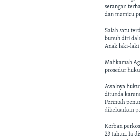
serangan terha
dan memicu pro
Salah satu te
bunuh diri dal
Anak laki-laki
Mahkamah Agu
prosedur huku
Awalnya hukum
ditunda karen
Perintah penu
dikeluarkan p
Korban perkos
23 tahun. Ia 