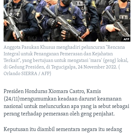
Bahasa-bahasa
Anggota Pasukan Khusus menghadiri peluncuran "Rencana
Integral untuk Penanganan Pemerasan dan Kejahatan
Terkait", yang bertujuan untuk mengatasi 'mara' (geng) lokal,
di Gedung Presiden, di Tegucigalpa, 24 November 2022. (
Orlando SIERRA / AFP)
Presiden Honduras Xiomara Castro, Kamis
(24/11)mengumumkan keadaan darurat keamanan
nasional untuk meluncurkan apa yang ia sebut sebagai
perang terhadap pemerasan oleh geng penjahat.
Keputusan itu diambil sementara negara itu sedang