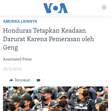
Tautan-
tautan
Akses
AMERIKA LAINNYA
BERANDA
Lanjut
Honduras Tetapkan Keadaan
ke
DUNIA
Darurat Karena Pemerasan oleh
Konten
VIDEO
Utama
Geng
Lanjut
POLYGRAPH
ke
Associated Press
DAFTAR PROGRAM
Navigasi
25/11/2022
Utama
Learning English
Lanjut
Teruskan
ke
IKUTI KAMI
Pencarian