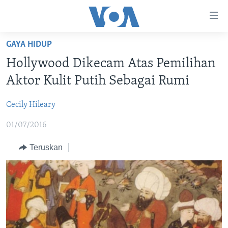
Tautan-
tautan
Akses
GAYA HIDUP
BERANDA
Lanjut
Hollywood Dikecam Atas Pemilihan
ke
DUNIA
Aktor Kulit Putih Sebagai Rumi
Konten
VIDEO
Utama
Cecily Hileary
Lanjut
POLYGRAPH
ke
01/07/2016
DAFTAR PROGRAM
Navigasi
Utama
Teruskan
Learning English
Lanjut
ke
IKUTI KAMI
Pencarian