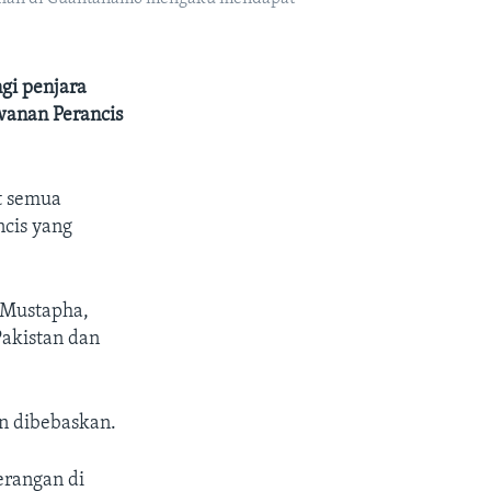
gi penjara
wanan Perancis
t semua
cis yang
n Mustapha,
Pakistan dan
n dibebaskan.
erangan di