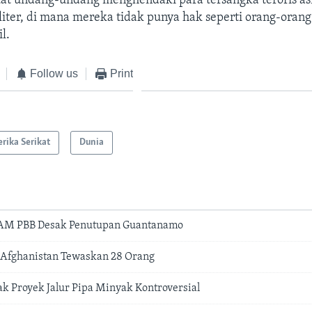
t undang-undang menghendaki para tersangka teroris asin
er, di mana mereka tidak punya hak seperti orang-orang y
l.
Follow us
Print
rika Serikat
Dunia
AM PBB Desak Penutupan Guantanamo
i Afghanistan Tewaskan 28 Orang
k Proyek Jalur Pipa Minyak Kontroversial