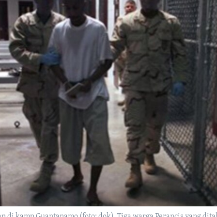
an di kamp Guantanamo (foto: dok). Tiga warga Perancis yang d