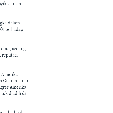
nyiksaan dan
ngka dalam
001 terhadap
sebut, sedang
 reputasi
n Amerika
ra Guantanamo
ongres Amerika
uk diadili di