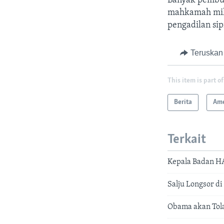
Banyak pembua
mahkamah milit
pengadilan sipi
Teruskan
This item is part of
Berita
Ame
Terkait
Kepala Badan H
Salju Longsor d
Obama akan Tola