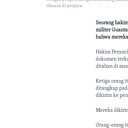
siksaan di penjara.
Seorang hakim
militer Guant
bahwa mereka 
Hakim Peranci
dokumen terka
ditahan di san
Ketiga orang i
ditangkap pada
dikirim ke pe
Mereka dikiri
Orang-orang i