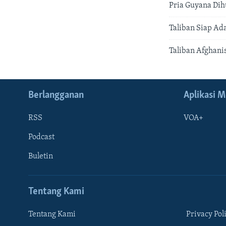
Pria Guyana Dih
Taliban Siap Ad
Taliban Afghani
Berlangganan
Aplikasi M
RSS
VOA+
Podcast
Buletin
Tentang Kami
Tentang Kami
Privacy Pol