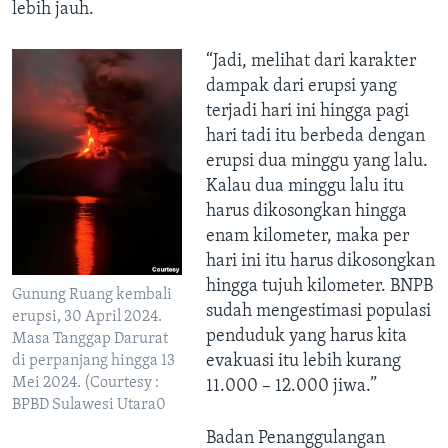
lebih jauh.
“Jadi, melihat dari karakter
dampak dari erupsi yang
terjadi hari ini hingga pagi
hari tadi itu berbeda dengan
erupsi dua minggu yang lalu.
Kalau dua minggu lalu itu
harus dikosongkan hingga
enam kilometer, maka per
hari ini itu harus dikosongkan
hingga tujuh kilometer. BNPB
Gunung Ruang kembali
sudah mengestimasi populasi
erupsi, 30 April 2024.
penduduk yang harus kita
Masa Tanggap Darurat
evakuasi itu lebih kurang
di perpanjang hingga 13
Mei 2024. (Courtesy :
11.000 – 12.000 jiwa.”
BPBD Sulawesi Utara0
Badan Penanggulangan