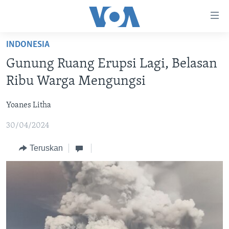
Tautan-
tautan
Akses
INDONESIA
BERANDA
Lanjut
Gunung Ruang Erupsi Lagi, Belasan
ke
DUNIA
Ribu Warga Mengungsi
Konten
VIDEO
Utama
Yoanes Litha
Lanjut
POLYGRAPH
ke
30/04/2024
DAFTAR PROGRAM
Navigasi
Utama
Teruskan
Learning English
Lanjut
ke
IKUTI KAMI
Pencarian