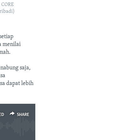
i CORE
ribadi)
setiap
a menilai
umah.
enabung saja,
isa
sa dapat lebih
ED
SHARE