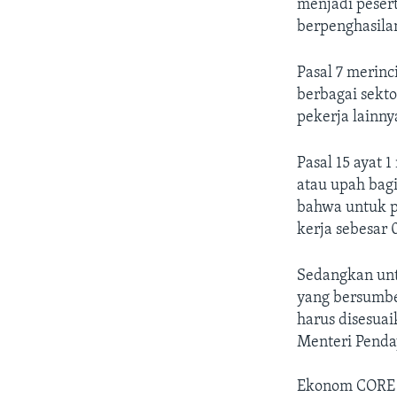
menjadi pesert
berpenghasila
Pasal 7 merinc
berbagai sekt
pekerja lainny
Pasal 15 ayat 
atau upah bagi
bahwa untuk p
kerja sebesar 
Sedangkan untu
yang bersumbe
harus disesua
Menteri Penda
Ekonom CORE I