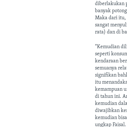
diberlakukan p
banyak potong
Maka dari itu,
sangat menyul
rata) dan di b
“Kemudian dili
seperti konsu
kendaraan ber
semuanya rela
signifikan bah
itu menandakan
kemampuan un
di tahun ini. A
kemudian dala
diwajibkan kem
kemudian bisa
ungkap Faisal.