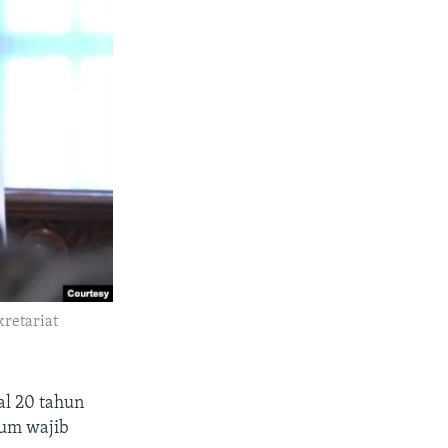
kretariat
al 20 tahun
mum wajib