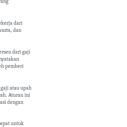
yang
kerja dari
wasta, dan
rsen dari gaji
enyatakan
leh pemberi
 gaji atau upah
h. Aturan ini
asi dengan
tepat untuk