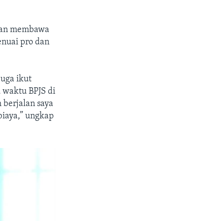
akan membawa
enuai pro dan
uga ikut
 waktu BPJS di
h berjalan saya
iaya,” ungkap