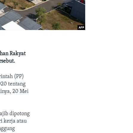
han Rakyat
rsebut.
rintah (PP)
020 tentang
inya, 20 Mei
ajib dipotong
i kerja atau
nggung