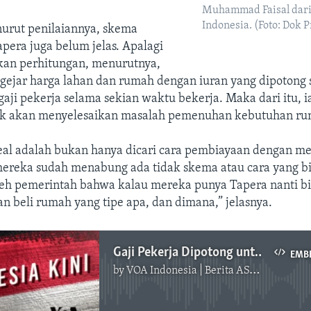
Muhammad Faisal dar
Indonesia. (Foto: Dok P
nurut penilaiannya, skema
pera juga belum jelas. Apalagi
ukan perhitungan, menurutnya,
gejar harga lahan dan rumah dengan iuran yang dipotong 
gaji pekerja selama sekian waktu bekerja. Maka dari itu, i
dak akan menyelesaikan masalah pemenuhan kebutuhan r
deal adalah bukan hanya dicari cara pembiayaan dengan m
 mereka sudah menabung ada tidak skema atau cara yang b
leh pemerintah bahwa kalau mereka punya Tapera nanti bi
 beli rumah yang tipe apa, dan dimana,” jelasnya.
Gaji Pekerja Dipotong untuk Tapera, Mampukah Menyelesaikan Permasalahan Kebutuhan Rumah?
EMB
by
VOA Indonesia | Berita AS, Dunia, Indonesia, Diaspora Indonesia di AS
No media source currently available