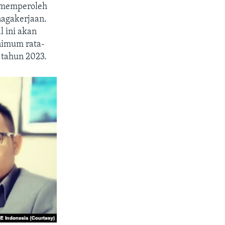
h memperoleh
nagakerjaan.
l ini akan
nimum rata-
 tahun 2023.