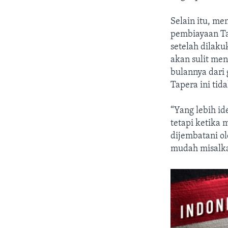
Selain itu, me
pembiayaan Ta
setelah dilak
akan sulit men
bulannya dari 
Tapera ini ti
“Yang lebih i
tetapi ketika
dijembatani o
mudah misalkan