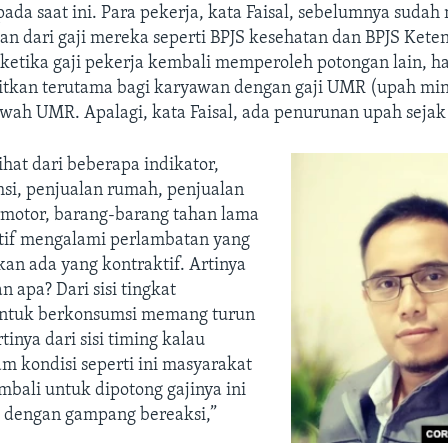
ada saat ini. Para pekerja, kata Faisal, sebelumnya suda
an dari gaji mereka seperti BPJS kesehatan dan BPJS Kete
 ketika gaji pekerja kembali memperoleh potongan lain, ha
itkan terutama bagi karyawan dengan gaji UMR (upah mi
awah UMR. Apalagi, kata Faisal, ada penurunan upah sejak
hat dari beberapa indikator,
msi, penjualan rumah, penjualan
motor, barang-barang tahan lama
tif mengalami perlambatan yang
kan ada yang kontraktif. Artinya
 apa? Dari sisi tingkat
tuk berkonsumsi memang turun
rtinya dari sisi timing kalau
m kondisi seperti ini masyarakat
bali untuk dipotong gajinya ini
 dengan gampang bereaksi,”