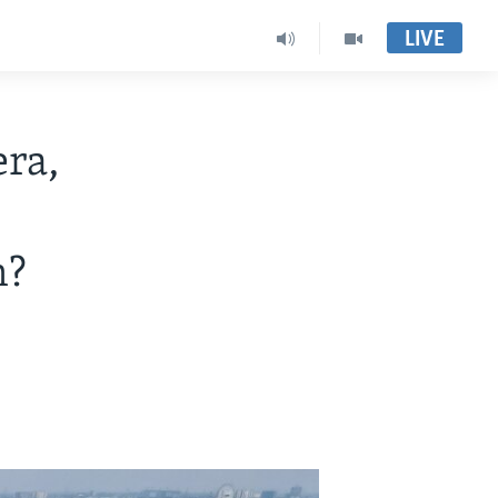
LIVE
era,
h?