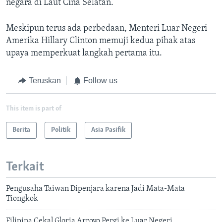
negara di Laut Cina Selatan.
Meskipun terus ada perbedaan, Menteri Luar Negeri
Amerika Hillary Clinton memuji kedua pihak atas
upaya memperkuat langkah pertama itu.
Teruskan
Follow us
This item is part of
Berita
Politik
Asia Pasifik
Terkait
Pengusaha Taiwan Dipenjara karena Jadi Mata-Mata
Tiongkok
Filipina Cekal Gloria Arroyo Pergi ke Luar Negeri