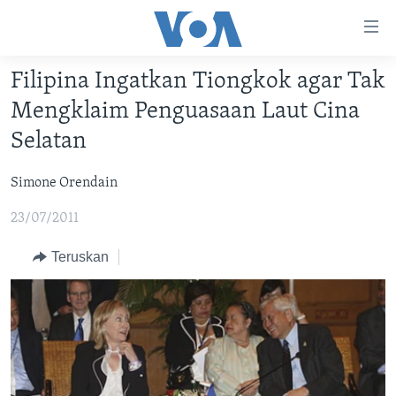
Tautan-
tautan
Akses
Filipina Ingatkan Tiongkok agar Tak
BERANDA
Lanjut
Mengklaim Penguasaan Laut Cina
ke
DUNIA
Selatan
Konten
VIDEO
Utama
Simone Orendain
Lanjut
POLYGRAPH
ke
23/07/2011
DAFTAR PROGRAM
Navigasi
Utama
Teruskan
Learning English
Lanjut
ke
IKUTI KAMI
Pencarian