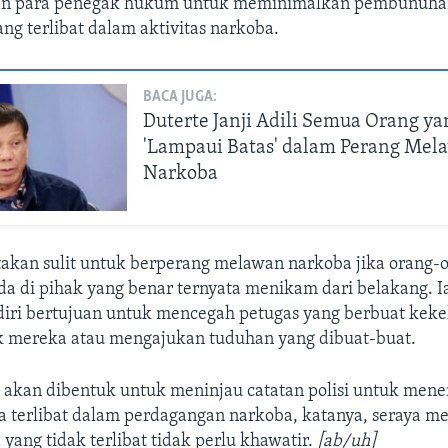
n para penegak hukum untuk meminimalkan pembunuha
ng terlibat dalam aktivitas narkoba.
BACA JUGA:
Duterte Janji Adili Semua Orang ya
'Lampaui Batas' dalam Perang Mel
Narkoba
akan sulit untuk berperang melawan narkoba jika orang-
da di pihak yang benar ternyata menikam dari belakang. 
iri bertujuan untuk mencegah petugas yang berbuat keke
k mereka atau mengajukan tuduhan yang dibuat-buat.
 akan dibentuk untuk meninjau catatan polisi untuk men
 terlibat dalam perdagangan narkoba, katanya, seraya 
ang tidak terlibat tidak perlu khawatir.
[ab/uh]