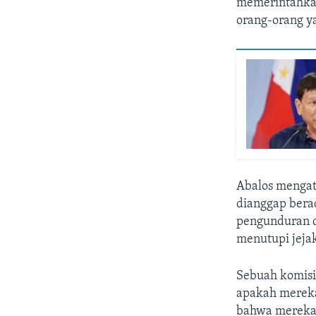
memerintahka
orang-orang ya
Abalos mengat
dianggap bera
pengunduran d
menutupi jeja
Sebuah komisi
apakah mereka
bahwa mereka y