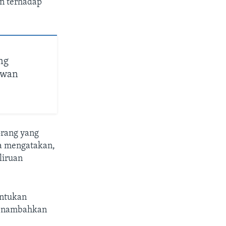
n terhadap
ng
awan
orang yang
Ia mengatakan,
liruan
entukan
menambahkan