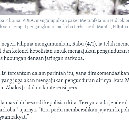
ba Filipina, PDEA, mengumpulkan paket Metamfetamin Hidroklor
ah satu tempat pengangkutan narkoba terbesar di Manila, Filipina.
 negeri Filipina mengumumkan, Rabu (4/1), ia telah mem
l dan kolonel kepolisian untuk mengajukan pengunduran 
 hubungan dengan jaringan narkoba.
lisi tercantum dalam perintah itu, yang direkomendasikan
al, yang juga akan mengajukan pengunduran dirinya, kata 
n Abalos Jr. dalam konferensi pers.
 masalah besar di kepolisian kita. Ternyata ada jenderal
narkoba,'' ujarnya. “Kita perlu membersihkan jajaran kepolis
yaan rakyat.”