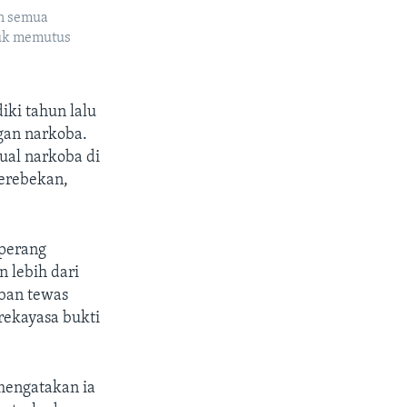
an semua
tuk memutus
iki tahun lalu
gan narkoba.
ual narkoba di
gerebekan,
 perang
 lebih dari
ban tewas
rekayasa bukti
 mengatakan ia