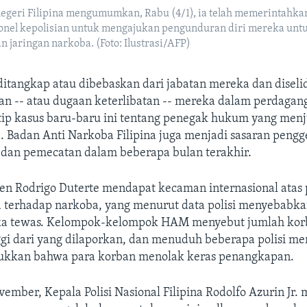
egeri Filipina mengumumkan, Rabu (4/1), ia telah memerintahk
lonel kepolisian untuk mengajukan pengunduran diri mereka un
 jaringan narkoba. (Foto: Ilustrasi/AFP)
 ditangkap atau dibebaskan dari jabatan mereka dan diselid
tan -- atau dugaan keterlibatan -- mereka dalam perdagan
ip kasus baru-baru ini tentang penegak hukum yang menj
. Badan Anti Narkoba Filipina juga menjadi sasaran peng
dan pemecatan dalam beberapa bulan terakhir.
en Rodrigo Duterte mendapat kecaman internasional atas
terhadap narkoba, yang menurut data polisi menyebabkan
gka tewas. Kelompok-kelompok HAM menyebut jumlah kor
ggi dari yang dilaporkan, dan menuduh beberapa polisi me
ukkan bahwa para korban menolak keras penangkapan.
ember, Kepala Polisi Nasional Filipina Rodolfo Azurin Jr.