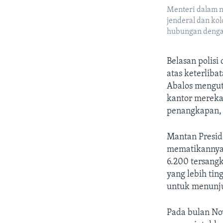
Menteri dalam n
jenderal dan ko
hubungan dengan
Belasan polisi
atas keterliba
Abalos mengut
kantor mereka
penangkapan, 
Mantan Presid
mematikannya 
6.200 tersan
yang lebih tin
untuk menunj
Pada bulan Nov