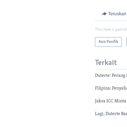
Teruskan
This item is part of
Asia Pasifik
Terkait
Duterte: Perang
Filipina: Penye
Jaksa ICC Minta
Lagi, Duterte B