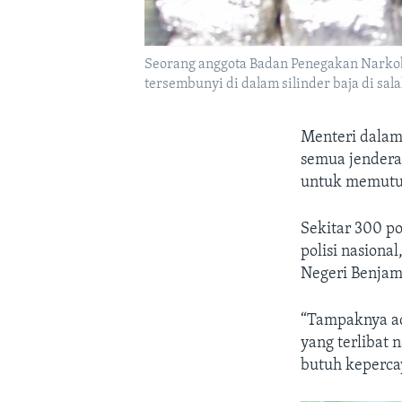
Seorang anggota Badan Penegakan Narko
tersembunyi di dalam silinder baja di sal
Menteri dalam
semua jendera
untuk memutus
Sekitar 300 po
polisi nasion
Negeri Benjami
“Tampaknya ada
yang terlibat 
butuh keperca