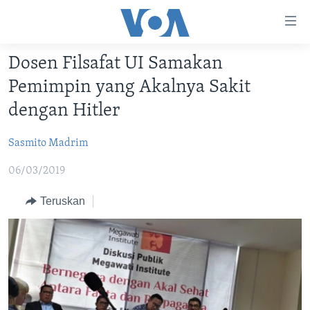
Tautan-
tautan
Akses
Dosen Filsafat UI Samakan
BERANDA
Lanjut
Pemimpin yang Akalnya Sakit
ke
DUNIA
dengan Hitler
Konten
VIDEO
Utama
Sasmito Madrim
Lanjut
POLYGRAPH
ke
06/03/2019
DAFTAR PROGRAM
Navigasi
Utama
Teruskan
Learning English
Lanjut
ke
IKUTI KAMI
Pencarian