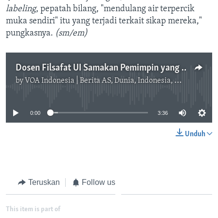
labeling
, pepatah bilang, "mendulang air terpercik
muka sendiri" itu yang terjadi terkait sikap mereka,"
pungkasnya.
(sm/em)
Dosen Filsafat UI Samakan Pemimpin yang Akalnya Sakit dengan Hitler
by
VOA Indonesia | Berita AS, Dunia, Indonesia, Diaspora Indonesia di AS
No media source currently available
0:00
3:36
Unduh
Teruskan
Follow us
This item is part of