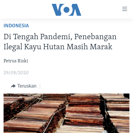
Tautan-
tautan
Akses
INDONESIA
BERANDA
Lanjut
Di Tengah Pandemi, Penebangan
ke
DUNIA
Ilegal Kayu Hutan Masih Marak
Konten
VIDEO
Utama
Petrus Riski
Lanjut
POLYGRAPH
ke
29/08/2020
DAFTAR PROGRAM
Navigasi
Utama
Teruskan
Learning English
Lanjut
ke
IKUTI KAMI
Pencarian