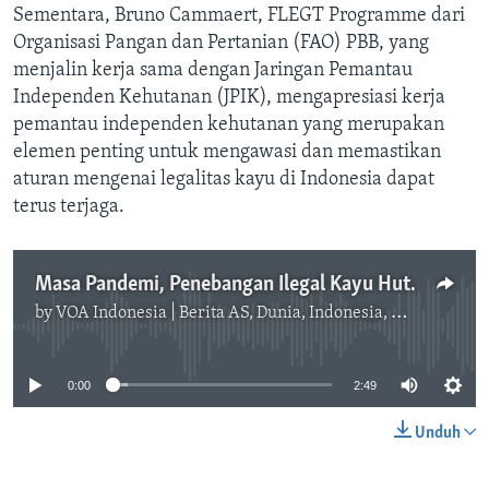
Sementara, Bruno Cammaert, FLEGT Programme dari
Organisasi Pangan dan Pertanian (FAO) PBB, yang
menjalin kerja sama dengan Jaringan Pemantau
Independen Kehutanan (JPIK), mengapresiasi kerja
pemantau independen kehutanan yang merupakan
elemen penting untuk mengawasi dan memastikan
aturan mengenai legalitas kayu di Indonesia dapat
terus terjaga.
Masa Pandemi, Penebangan Ilegal Kayu Hutan Masih Marak Terjadi
by
VOA Indonesia | Berita AS, Dunia, Indonesia, Diaspora Indonesia di AS
No media source currently available
0:00
2:49
Unduh