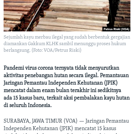
Bahasa-bahasa
Sejumlah kayu merbau ilegal yang sudah berbentuk gergajian
diamankan Gakkum KLHK sambil menunggu proses hukum
berlangsung. (Foto: VOA/Petrus Riski)
Pandemi virus corona ternyata tidak menyurutkan
aktivitas penebangan hutan secara ilegal. Pemantauan
Jaringan Pemantau Independen Kehutanan (JPIK)
mencatat dalam enam bulan terakhir ini sedikitnya
ada 15 kasus baru, terkait aksi pembalakan kayu hutan
di seluruh Indonesia.
SURABAYA, JAWA TIMUR (VOA) —
Jaringan Pemantau
Independen Kehutanan (JPIK) mencatat 15 kasus