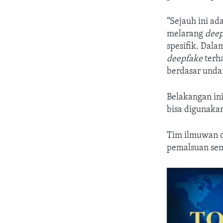
“Sejauh ini a
melarang
dee
spesifik. Dala
deepfake
terh
berdasar unda
Belakangan in
bisa digunaka
Tim ilmuwan d
pemalsuan sem