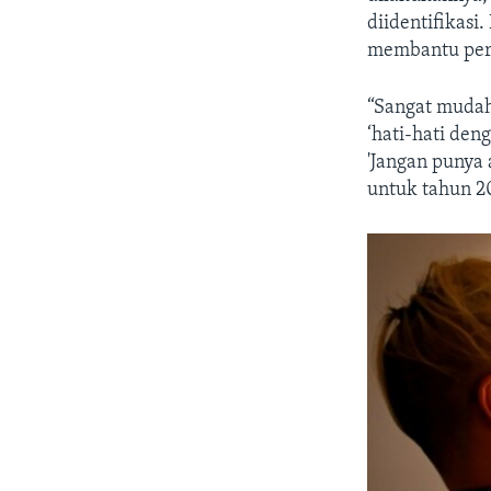
diidentifikas
membantu pere
“Sangat mudah 
‘hati-hati den
'Jangan punya 
untuk tahun 2