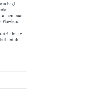
asa bagi
nia.
hasa membuat
i Flawless.
stri film ke
ktif untuk