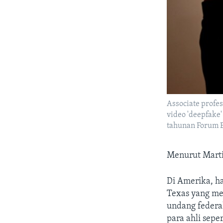
Associate profe
video 'deepfake
tahunan Forum E
Menurut Marti
Di Amerika, ha
Texas yang m
undang federa
para ahli sepe