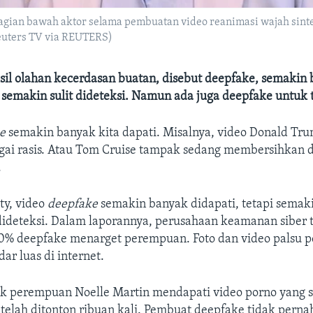
gian bawah aktor selama pembuatan video reanimasi wajah sinteti
Reuters TV via REUTERS)
sil olahan kecerdasan buatan, disebut deepfake, semakin 
semakin sulit dideteksi. Namun ada juga deepfake untuk 
e
semakin banyak kita dapati. Misalnya, video Donald Tr
ai rasis. Atau Tom Cruise tampak sedang membersihkan 
.
ty, video
deepfake
semakin banyak didapati, tetapi semak
dideteksi. Dalam laporannya, perusahaan keamanan siber 
% deepfake menarget perempuan. Foto dan video palsu 
ar luas di internet.
ak perempuan Noelle Martin mendapati video porno yang 
telah ditonton ribuan kali. Pembuat deepfake tidak perna