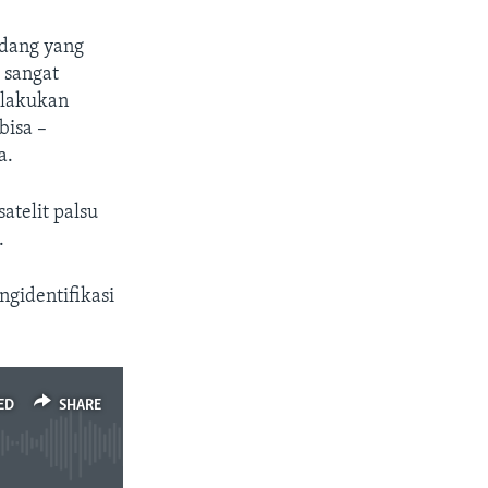
ndang yang
 sangat
melakukan
bisa –
a.
satelit palsu
.
gidentifikasi
ED
SHARE