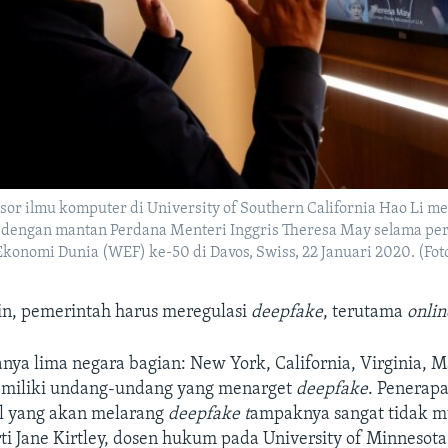
ssor ilmu komputer di University of Southern California Hao Li
' dengan mantan Perdana Menteri Inggris Theresa May selama p
konomi Dunia (WEF) ke-50 di Davos, Swiss, 22 Januari 2020. (Foto
n, pemerintah harus meregulasi
deepfake
, terutama
onlin
nya lima negara bagian: New York, California, Virginia, 
emiliki undang-undang yang menarget
deepfake
. Penerap
l yang akan melarang
deepfake t
ampaknya sangat tidak m
rti Jane Kirtley, dosen hukum pada University of Minnesota