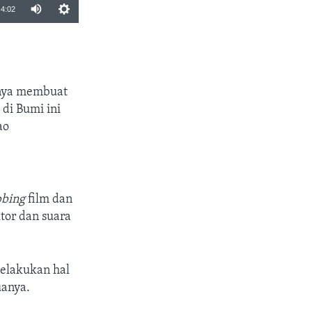
4:02
SHARE
lnya membuat
 di Bumi ini
ao
bing
film dan
tor dan suara
melakukan hal
uanya.