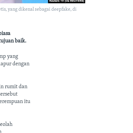
s, yang dikenal sebagai deepfake, di
biasa
tujuan baik.
ump yang
dapur dengan
in rumit dan
tersebut
perempuan itu
seolah
h