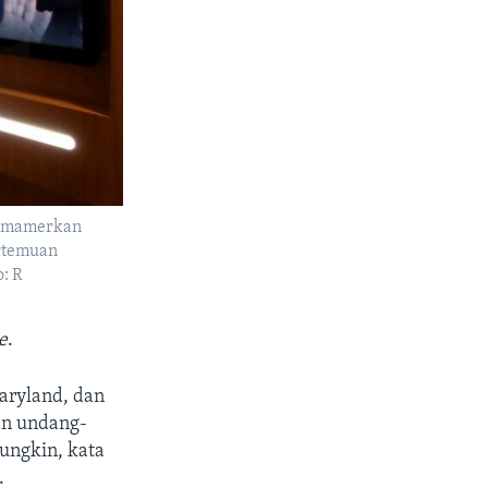
 memamerkan
ertemuan
: R
e
.
Maryland, dan
an undang-
ungkin, kata
.