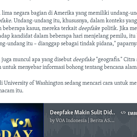
da lima negara bagian di Amerika yang memiliki undang-u
pfake
. Undang-undang itu, khususnya, dalam konteks yang
m beberapa kasus, mereka terkait
deepfak
e politik. Jika 
adap kandidat dalam beberapa hari menjelang pemilu, itu 
ng-undang itu – dianggap sebagai tindak pidana," paparny
i juga muncul apa yang disebut
deepfake
"geografis." Citra 
n untuk menyebar informasi bohong tentang bencana alam
i University of Washington sedang mencari cara untuk men
acam itu.
Deepfake Makin Sulit Dideteksi, Tapi Makin Diandalkan untuk Sulih Suara
EMB
by
VOA Indonesia | Berita AS, Dunia, Indonesia, Diaspora Indonesia di AS
No media source currently available