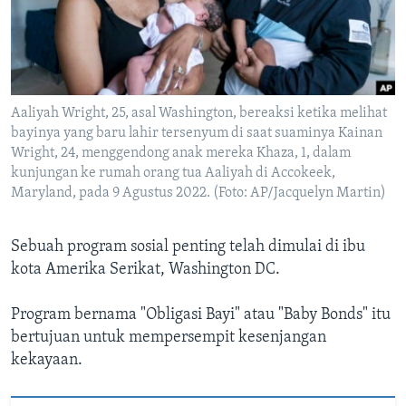
Bahasa-bahasa
Aaliyah Wright, 25, asal Washington, bereaksi ketika melihat
bayinya yang baru lahir tersenyum di saat suaminya Kainan
Wright, 24, menggendong anak mereka Khaza, 1, dalam
kunjungan ke rumah orang tua Aaliyah di Accokeek,
Maryland, pada 9 Agustus 2022. (Foto: AP/Jacquelyn Martin)
Sebuah program sosial penting telah dimulai di ibu
kota Amerika Serikat, Washington DC.
Program bernama "Obligasi Bayi" atau "Baby Bonds" itu
bertujuan untuk mempersempit kesenjangan
kekayaan.