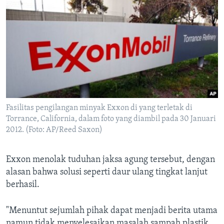
Fasilitas pengilangan minyak Exxon di yang terletak di
Torrance, California, dalam foto yang diambil pada 30 Januari
2012. (Foto: AP/Reed Saxon)
Exxon menolak tuduhan jaksa agung tersebut, dengan
alasan bahwa solusi seperti daur ulang tingkat lanjut
berhasil.
"Menuntut sejumlah pihak dapat menjadi berita utama
namun tidak menyelesaikan masalah sampah plastik.