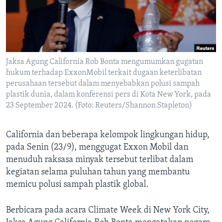
Bahasa-bahasa
Jaksa Agung California Rob Bonta mengumumkan gugatan
hukum terhadap ExxonMobil terkait dugaan keterlibatan
perusahaan tersebut dalam menyebabkan polusi sampah
plastik dunia, dalam konferensi pers di Kota New York, pada
23 September 2024. (Foto: Reuters/Shannon Stapleton)
California dan beberapa kelompok lingkungan hidup,
pada Senin (23/9), menggugat Exxon Mobil dan
menuduh raksasa minyak tersebut terlibat dalam
kegiatan selama puluhan tahun yang membantu
memicu polusi sampah plastik global.
Berbicara pada acara Climate Week di New York City,