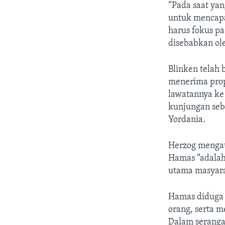
“Pada saat yan
untuk mencapa
harus fokus p
disebabkan ol
Blinken telah
menerima prop
lawatannya k
kunjungan seb
Yordania.
Herzog menga
Hamas “adalah
utama masyara
Hamas diduga 
orang, serta m
Dalam serangan