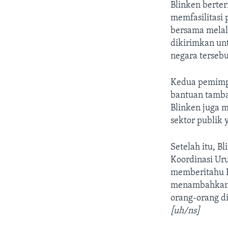
Blinken berte
memfasilitasi
bersama melalu
dikirimkan unt
negara tersebu
Kedua pemimp
bantuan tambah
Blinken juga 
sektor publik 
Setelah itu, B
Koordinasi Ur
memberitahu K
menambahkan, 
orang-orang d
[uh/ns]