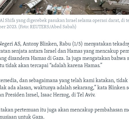
 Shifa yang digerebek pasukan Israel selama operasi darat, di t
mber 2023. (Foto: REUTERS/Abed Sabah)
Negeri AS, Antony Blinken, Rabu (1/5) menyatakan tekadn
atan senjata antara Israel dan Hamas yang mencakup pe
ang disandera Hamas di Gaza. Ia juga mengatakan bahwa 
itu tidak akan tercapai “adalah karena Hamas.”
tersedia, dan sebagaimana yang telah kami katakan, tidak
ak ada alasan, waktunya adalah sekarang,” kata Blinken 
 Presiden Israel, Isaac Herzog, di Tel Aviv.
atakan pertemuan itu juga akan mencakup pembahasan m
usiaan untuk Gaza.