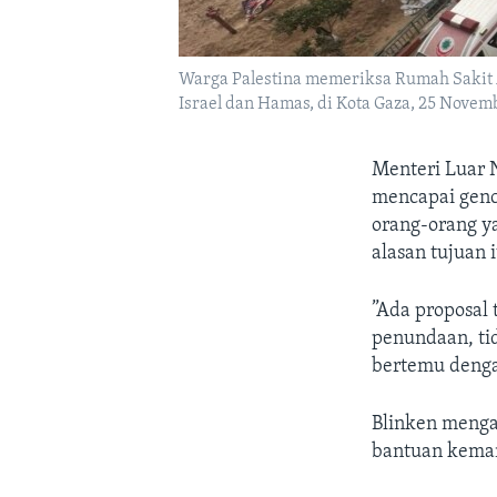
Warga Palestina memeriksa Rumah Sakit Al
Israel dan Hamas, di Kota Gaza, 25 Nove
Menteri Luar 
mencapai genc
orang-orang y
alasan tujuan 
”Ada proposal 
penundaan, tid
bertemu dengan
Blinken meng
bantuan keman