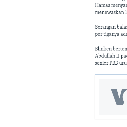
Hamas menyand
menewaskan 1
Serangan balas
per tiganya a
Blinken berte
Abdullah II pa
senior PBB ur