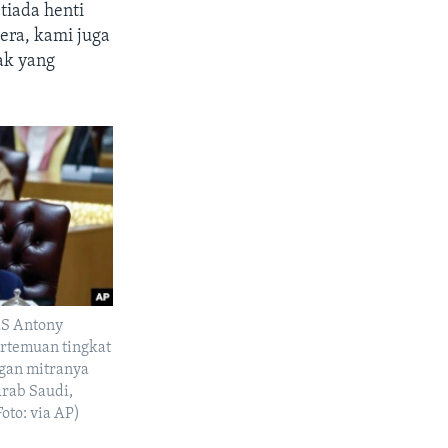
tiada henti
era, kami juga
ak yang
AS Antony
rtemuan tingkat
gan mitranya
Arab Saudi,
Foto: via AP)