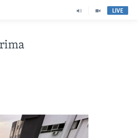
LIVE
erima