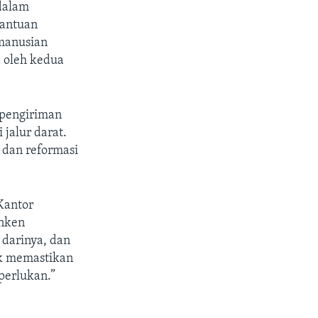
dalam
bantuan
emanusian
a oleh kedua
pengiriman
jalur darat.
 dan reformasi
Kantor
inken
 darinya, dan
uk memastikan
perlukan.”