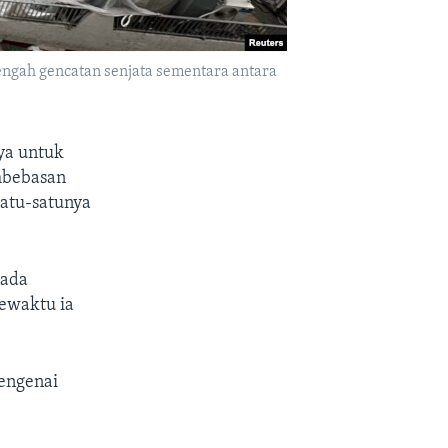
engah gencatan senjata sementara antara
ya untuk
mbebasan
satu-satunya
 ada
sewaktu ia
engenai