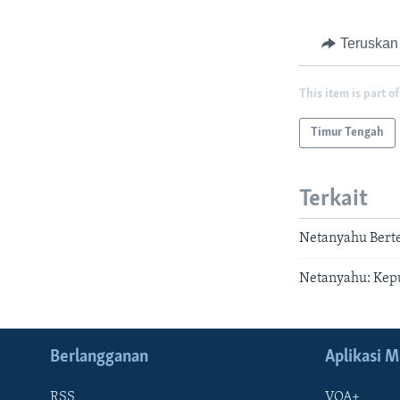
Teruskan
This item is part of
Timur Tengah
Terkait
Netanyahu Bert
Netanyahu: Kepu
Berlangganan
Aplikasi M
RSS
VOA+