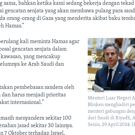
g sama, bahkan ketika kami sedang bekerja dengan tekad 
i gencatan senjata yang akan membawa pulang para sand
ada orang-orang di Gaza yang menderita akibat baku temb
eh Hamas.”
 berulang kali meminta Hamas agar
osal gencatan senjata dalam
e kawasan, yang mencakup
elumnya ke Arab Saudi dan
takan pembebasan sandera oleh
 dan harus menjadi prioritas
Menteri Luar Negeri 
kat internasional.”
Blinken menghadiri pe
menteri gabungan den
masih menyandera sekitar 100
dari Saudi di Riyadh, 
Senin, 29 April 2024. (
enahan jasad sekitar 30 lainnya.
 7 Oktober terhadap Israel,