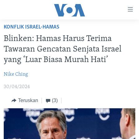
Tautan-
tautan
Akses
KONFLIK ISRAEL-HAMAS
BERANDA
Lanjut
Blinken: Hamas Harus Terima
ke
DUNIA
Tawaran Gencatan Senjata Israel
Konten
VIDEO
Utama
yang ‘Luar Biasa Murah Hati’
Lanjut
POLYGRAPH
ke
Nike Ching
DAFTAR PROGRAM
Navigasi
30/04/2024
Utama
Learning English
Lanjut
Teruskan
(3)
ke
IKUTI KAMI
Pencarian