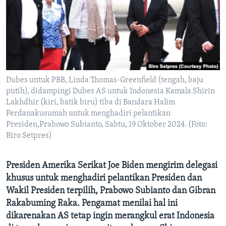
Bahasa-bahasa
Dubes untuk PBB, Linda Thomas-Greenfield (tengah, baju
putih), didampingi Dubes AS untuk Indonesia Kamala Shirin
Lakhdhir (kiri, batik biru) tiba di Bandara Halim
Perdanakusumah untuk menghadiri pelantikan
Presiden,Prabowo Subianto, Sabtu, 19 Oktober 2024. (Foto:
Biro Setpres)
Presiden Amerika Serikat Joe Biden mengirim delegasi
khusus untuk menghadiri pelantikan Presiden dan
Wakil Presiden terpilih, Prabowo Subianto dan Gibran
Rakabuming Raka. Pengamat menilai hal ini
dikarenakan AS tetap ingin merangkul erat Indonesia