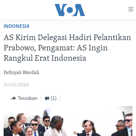
Tautan-
tautan
Akses
INDONESIA
BERANDA
Lanjut
AS Kirim Delegasi Hadiri Pelantikan
ke
DUNIA
Prabowo, Pengamat: AS Ingin
Konten
VIDEO
Utama
Rangkul Erat Indonesia
Lanjut
POLYGRAPH
ke
Fathiyah Wardah
DAFTAR PROGRAM
Navigasi
20/10/2024
Utama
Learning English
Lanjut
Teruskan
(1)
ke
IKUTI KAMI
Pencarian