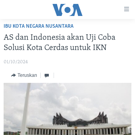
Tautan-
tautan
Akses
IBU KOTA NEGARA NUSANTARA
BERANDA
Lanjut
AS dan Indonesia akan Uji Coba
ke
DUNIA
Solusi Kota Cerdas untuk IKN
Konten
VIDEO
Utama
01/10/2024
Lanjut
POLYGRAPH
ke
Teruskan
DAFTAR PROGRAM
Navigasi
Utama
Learning English
Lanjut
ke
IKUTI KAMI
Pencarian