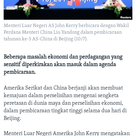
Bahasa-bahasa
Menteri Luar Negeri AS John Kerry berbicara dengan Wakil
Perdana Menteri China Liu Yandong dalam pembicaraan
tahunan ke-5 AS-China di Beijing (10/7).
Beberapa masalah ekonomi dan perdagangan yang
sensitif diperkirakan akan masuk dalam agenda
pembicaraan.
Amerika Serikat dan China berjanji akan membuat
kemajuan dalam perselisihan mengenai sengketa
peretasan di dunia maya dan perselisihan ekonomi,
dalam pembicaraan tingkat tinggi selama dua hari di
Beijing.
Menteri Luar Negeri Amerika John Kerry mengatakan