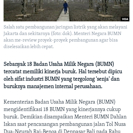
Bahasa-bahasa
Salah satu pembangunan jaringan listrik yang akan melayani
Jakarta dan sekitarnya (foto: dok). Menteri Negara BUMN
akan me-review proyek-proyek pembangunan agar bisa
diselesaikan lebih cepat.
Sebanyak 18 Badan Usaha Milik Negara (BUMN)
tercatat memiliki kinerja buruk. Hal tersebut dipicu
oleh sifat industri BUMN yang tergolong 'senja' dan
buruknya manajemen internal perusahaan.
Kementerian Badan Usaha Milik Negara (BUMN)
mengidentifikasi 18 BUMN yang kinerjannya cukup
buruk. Demikian disampaikan Menteri BUMN Dahlan
Iskan saat pencanangan pembangunan jalan Tol Nusa
Dua-Ngurah Rai-Benoa di Denpasar Bali pada Rabu