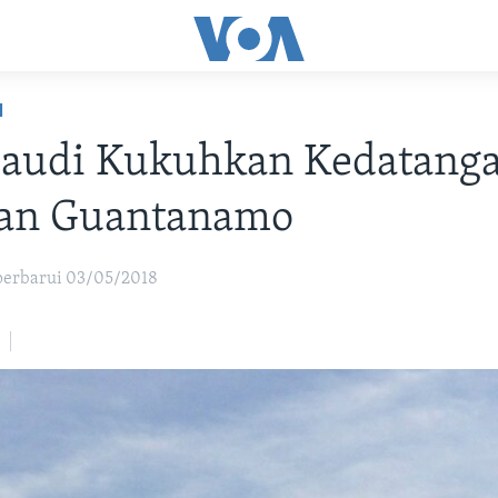
H
Saudi Kukuhkan Kedatang
an Guantanamo
iperbarui 03/05/2018