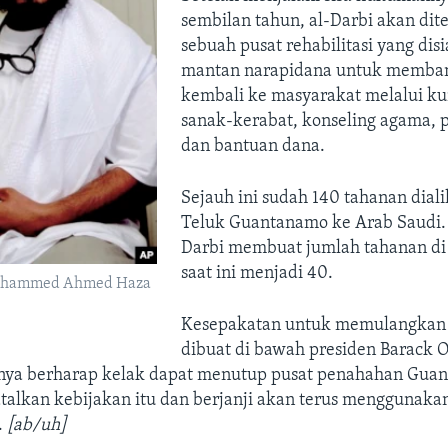
sembilan tahun, al-Darbi akan dit
sebuah pusat rehabilitasi yang dis
mantan narapidana untuk memba
kembali ke masyarakat melalui k
sanak-kerabat, konseling agama, p
dan bantuan dana.
Sejauh ini sudah 140 tahanan diali
Teluk Guantanamo ke Arab Saudi. 
Darbi membuat jumlah tahanan d
saat ini menjadi 40.
ohammed Ahmed Haza
Kesepakatan untuk memulangkan 
dibuat di bawah presiden Barack 
ya berharap kelak dapat menutup pusat penahahan Gua
lkan kebijakan itu dan berjanji akan terus menggunakan
.
[ab/uh]