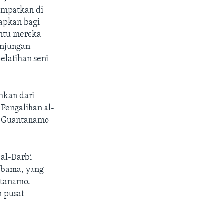
empatkan di
iapkan bagi
ntu mereka
unjungan
elatihan seni
hkan dari
Pengalihan al-
i Guantanamo
al-Darbi
Obama, yang
ntanamo.
 pusat