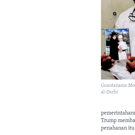
Guantanamo M
al-Darbi
pemerintahann
Trump membata
penahanan itu