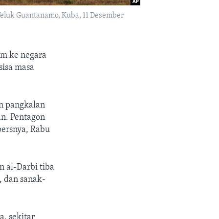
 Teluk Guantanamo, Kuba, 11 Desember
im ke negara
sisa masa
n pangkalan
an. Pentagon
persnya, Rabu
 al-Darbi tiba
, dan sanak-
, sekitar