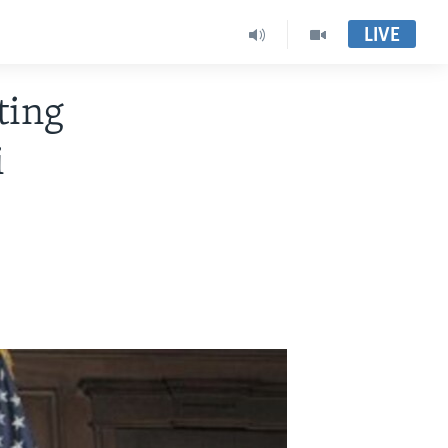
LIVE
ting
i