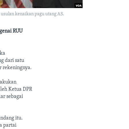
 usulan kenaikan pagu utang AS.
genai RUU
ika
g dari satu
 rekeningnya.
lakukan
leh Ketua DPR
ar sebagai
ndang itu.
a partai