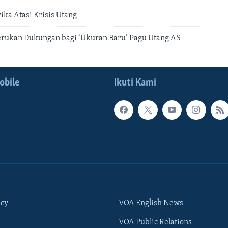
ka Atasi Krisis Utang
erukan Dukungan bagi ‘Ukuran Baru’ Pagu Utang AS
obile
Ikuti Kami
icy
VOA English News
VOA Public Relations