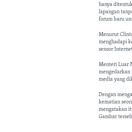
hanya ditentu
lapangan tanp
forum baru un
Menurut Clinto
menghadapi kon
sensor Interne
Menteri Luar N
mengedarkan f
media yang di
Dengan mengac
kematian seor
mengatakan it
Gambar tersebu