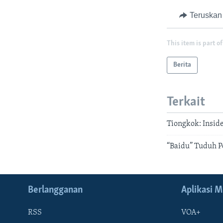
Teruskan
This item is part of
Berita
Terkait
Tiongkok: Insi
“Baidu” Tuduh P
Berlangganan
Aplikasi M
RSS
VOA+