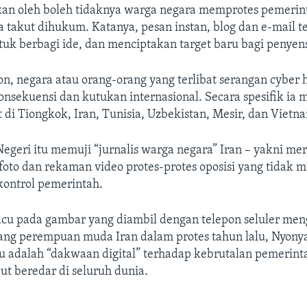
kan oleh boleh tidaknya warga negara memprotes pemerin
a takut dihukum. Katanya, pesan instan, blog dan e-mail
tuk berbagi ide, dan menciptakan target baru bagi penyen
n, negara atau orang-orang yang terlibat serangan cyber 
sekuensi dan kutukan internasional. Secara spesifik ia m
t di Tiongkok, Iran, Tunisia, Uzbekistan, Mesir, dan Vietn
egeri itu memuji “jurnalis warga negara” Iran – yakni me
oto dan rekaman video protes-protes oposisi yang tidak 
kontrol pemerintah.
u pada gambar yang diambil dengan telepon seluler men
ang perempuan muda Iran dalam protes tahun lalu, Nyonya
u adalah “dakwaan digital” terhadap kebrutalan pemerinta
t beredar di seluruh dunia.