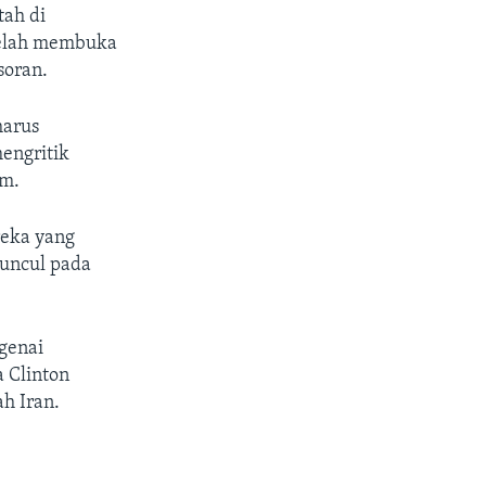
tah di
 telah membuka
soran.
harus
engritik
am.
reka yang
muncul pada
genai
 Clinton
h Iran.