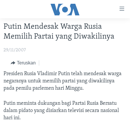
Tautan-
tautan
Akses
Putin Mendesak Warga Rusia
BERANDA
Lanjut
Memilih Partai yang Diwakilinya
ke
DUNIA
Konten
29/11/2007
VIDEO
Utama
Lanjut
POLYGRAPH
Teruskan
ke
DAFTAR PROGRAM
Presiden Rusia Vladimir Putin telah mendesak warga
Navigasi
negaranya untuk memilih partai yang diwakilinya
Utama
Learning English
pada pemilu parlemen hari Minggu.
Lanjut
ke
Putin meminta dukungan bagi Partai Rusia Bersatu
IKUTI KAMI
Pencarian
dalam pidato yang disiarkan televisi secara nasional
hari ini.