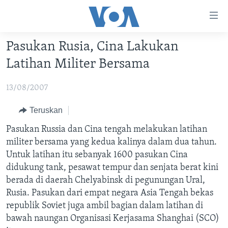
Tautan-
tautan
Akses
Pasukan Rusia, Cina Lakukan
BERANDA
Lanjut
Latihan Militer Bersama
ke
DUNIA
Konten
13/08/2007
VIDEO
Utama
Lanjut
POLYGRAPH
Teruskan
ke
DAFTAR PROGRAM
Pasukan Russia dan Cina tengah melakukan latihan
Navigasi
militer bersama yang kedua kalinya dalam dua tahun.
Utama
Learning English
Untuk latihan itu sebanyak 1600 pasukan Cina
Lanjut
didukung tank, pesawat tempur dan senjata berat kini
ke
berada di daerah Chelyabinsk di pegunungan Ural,
IKUTI KAMI
Pencarian
Rusia. Pasukan dari empat negara Asia Tengah bekas
republik Soviet juga ambil bagian dalam latihan di
bawah naungan Organisasi Kerjasama Shanghai (SCO)