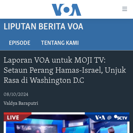
Tautan-
tautan
Akses
LIPUTAN BERITA VOA
BERANDA
Lanjut
ke
DUNIA
EPISODE
TENTANG KAMI
Konten
VIDEO
Utama
Laporan VOA untuk MOJI TV:
Lanjut
POLYGRAPH
Setaun Perang Hamas-Israel, Unjuk
ke
DAFTAR PROGRAM
Navigasi
Rasa di Washington D.C
Utama
Learning English
Lanjut
08/10/2024
ke
Valdya Baraputri
IKUTI KAMI
Pencarian