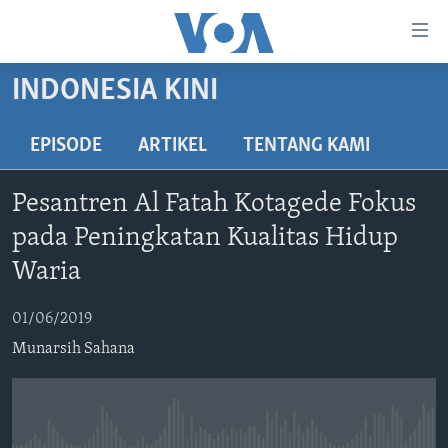
Tautan-
tautan
Akses
INDONESIA KINI
BERANDA
Lanjut
ke
DUNIA
EPISODE
ARTIKEL
TENTANG KAMI
Konten
VIDEO
Utama
Pesantren Al Fatah Kotagede Fokus
Lanjut
POLYGRAPH
pada Peningkatan Kualitas Hidup
ke
DAFTAR PROGRAM
Navigasi
Waria
Utama
Learning English
Lanjut
01/06/2019
ke
Munarsih Sahana
IKUTI KAMI
Pencarian