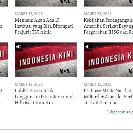
MARET 13, 2025
MARET 13, 2025
Menhan: Akan Ada 15
Kebijakan Perdagangan
un
Institusi yang Bisa Ditempati
Amerika Serikat Bayang
Prajurit TNI Aktif
Pergerakan IHSG dan R
MARET 12, 2025
MARET 11, 2025
at
Publik Harus Tolak
Prabowo Minta Nasihat
Penggunaan Danantara untuk
Miliarder Amerika Seri
n
Hilirisasi Batu Bara
Terkait Danantara
Lihat semua 