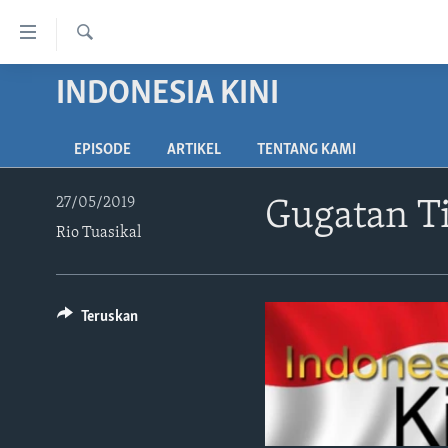
Tautan-
tautan
Cari
Akses
INDONESIA KINI
BERANDA
Lanjut
DUNIA
ke
EPISODE
ARTIKEL
TENTANG KAMI
VIDEO
Konten
Utama
POLYGRAPH
27/05/2019
Gugatan Ti
Lanjut
Rio Tuasikal
DAFTAR PROGRAM
ke
Navigasi
Utama
Lanjut
Teruskan
ke
Pencarian