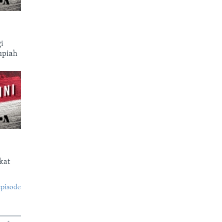
i
upiah
kat
episode