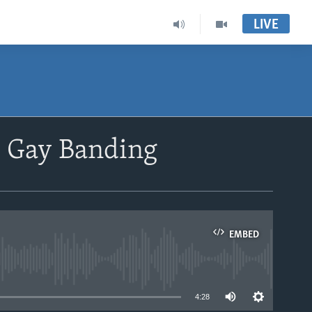
LIVE
i Gay Banding
EMBED
able
4:28