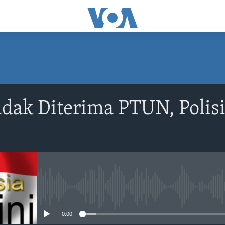
dak Diterima PTUN, Polis
No media source currently avail
0:00