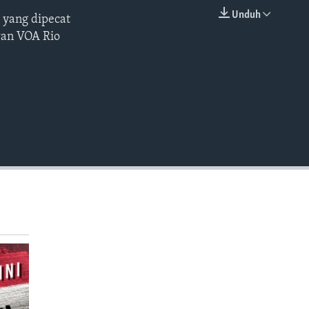
Unduh
 yang dipecat
EMBED
wan VOA Rio