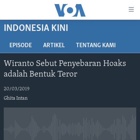
Tautan-
tautan
Akses
INDONESIA KINI
BERANDA
Lanjut
ke
DUNIA
EPISODE
ARTIKEL
TENTANG KAMI
Konten
VIDEO
Utama
Wiranto Sebut Penyebaran Hoaks
Lanjut
POLYGRAPH
adalah Bentuk Teror
ke
DAFTAR PROGRAM
Navigasi
20/03/2019
Utama
Learning English
Lanjut
Ghita Intan
ke
IKUTI KAMI
Pencarian
No media source currently available