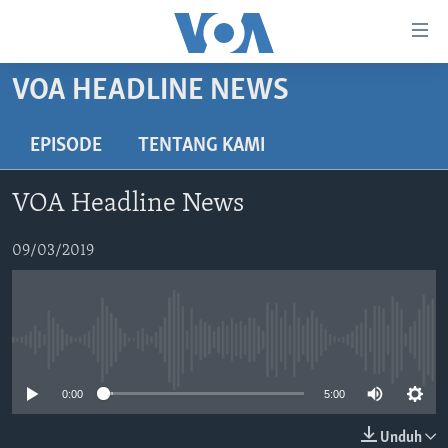
Tautan-
tautan
Akses
VOA HEADLINE NEWS
BERANDA
Lanjut
ke
DUNIA
EPISODE
TENTANG KAMI
Konten
VIDEO
Utama
VOA Headline News
Lanjut
POLYGRAPH
ke
DAFTAR PROGRAM
09/03/2019
Navigasi
Utama
Learning English
Lanjut
ke
No media source currently available
IKUTI KAMI
Pencarian
0:00
5:00
Unduh