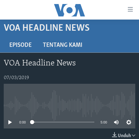
Tautan-
tautan
Akses
VOA HEADLINE NEWS
BERANDA
Lanjut
ke
DUNIA
EPISODE
TENTANG KAMI
Konten
VIDEO
Utama
VOA Headline News
Lanjut
POLYGRAPH
ke
DAFTAR PROGRAM
07/03/2019
Navigasi
Utama
Learning English
Lanjut
ke
No media source currently available
IKUTI KAMI
Pencarian
0:00
5:00
Unduh