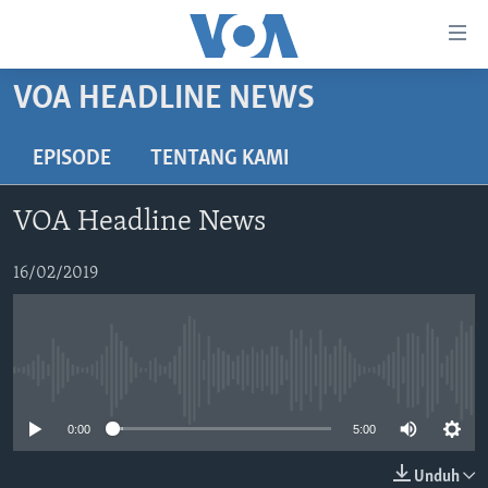
Tautan-
tautan
Akses
VOA HEADLINE NEWS
BERANDA
Lanjut
ke
DUNIA
EPISODE
TENTANG KAMI
Konten
VIDEO
Utama
VOA Headline News
Lanjut
POLYGRAPH
ke
DAFTAR PROGRAM
16/02/2019
Navigasi
Utama
Learning English
Lanjut
ke
No media source currently available
IKUTI KAMI
Pencarian
0:00
5:00
Unduh