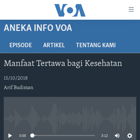
Tautan-
tautan
Akses
ANEKA INFO VOA
BERANDA
Lanjut
ke
DUNIA
EPISODE
ARTIKEL
TENTANG KAMI
Konten
VIDEO
Utama
Manfaat Tertawa bagi Kesehatan
Lanjut
POLYGRAPH
ke
DAFTAR PROGRAM
15/10/2018
Navigasi
Arif Budiman
Utama
Learning English
Lanjut
ke
IKUTI KAMI
Pencarian
No media source currently available
0:00
3:12