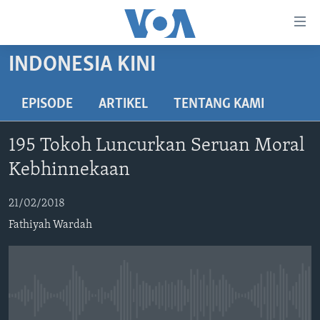
Tautan-
tautan
Akses
INDONESIA KINI
BERANDA
Lanjut
ke
DUNIA
EPISODE
ARTIKEL
TENTANG KAMI
Konten
VIDEO
Utama
195 Tokoh Luncurkan Seruan Moral
Lanjut
POLYGRAPH
Kebhinnekaan
ke
DAFTAR PROGRAM
Navigasi
21/02/2018
Utama
Learning English
Lanjut
Fathiyah Wardah
ke
IKUTI KAMI
Pencarian
No media source currently available