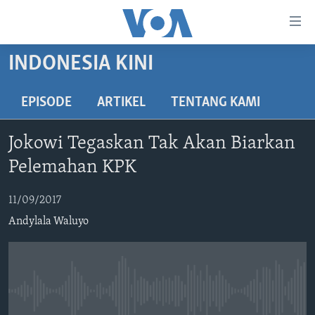
Tautan-
tautan
Akses
INDONESIA KINI
BERANDA
Lanjut
ke
DUNIA
EPISODE
ARTIKEL
TENTANG KAMI
Konten
VIDEO
Utama
Jokowi Tegaskan Tak Akan Biarkan
Lanjut
POLYGRAPH
Pelemahan KPK
ke
DAFTAR PROGRAM
Navigasi
11/09/2017
Utama
Learning English
Lanjut
Andylala Waluyo
ke
IKUTI KAMI
Pencarian
No media source currently available