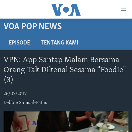
Tautan-
tautan
Akses
VOA POP NEWS
BERANDA
Lanjut
ke
DUNIA
EPISODE
TENTANG KAMI
Konten
VIDEO
Utama
VPN: App Santap Malam Bersama
Lanjut
POLYGRAPH
Orang Tak Dikenal Sesama “Foodie"
ke
DAFTAR PROGRAM
Navigasi
(3)
Utama
Learning English
Lanjut
26/07/2017
ke
Debbie Sumual-Patlis
IKUTI KAMI
Pencarian