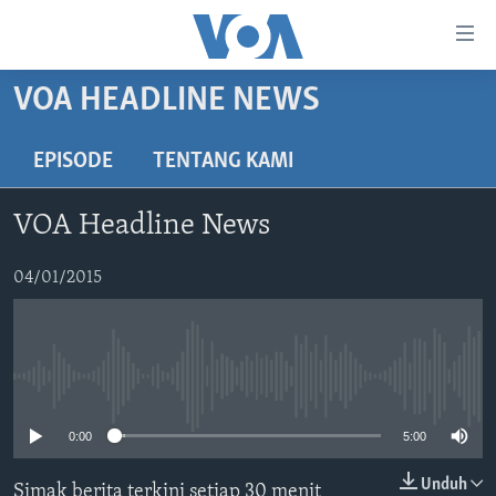
Tautan-
tautan
Akses
VOA HEADLINE NEWS
BERANDA
Lanjut
ke
DUNIA
EPISODE
TENTANG KAMI
Konten
VIDEO
Utama
VOA Headline News
Lanjut
POLYGRAPH
ke
DAFTAR PROGRAM
04/01/2015
Navigasi
Utama
Learning English
Lanjut
ke
No media source currently available
IKUTI KAMI
Pencarian
0:00
5:00
Unduh
Simak berita terkini setiap 30 menit