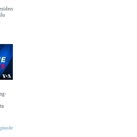
esiden
ilu
ng-
ta
episode