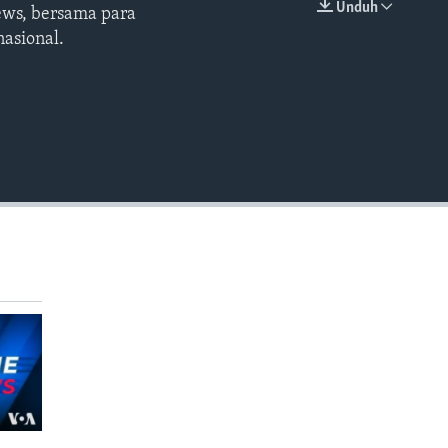
Unduh
ews, bersama para
EMBED
asional.