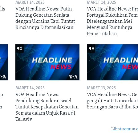
MARET 14, 2025
MARET 14, 2025
lis
VOA Headline News: Putin
VOA Headline News: Pr
Dukung Gencatan Senjata
Portugal Kukuhkan Pem
dengan Ukraina Tapi Tuntut
Diselenggarakan Mei
Rinciannya Diformulasikan
Menyusul Runtuhnya
Pemerintahan
MARET 14, 2025
MARET 13, 2025
mp
VOA Headline News:
VOA Headline News: Ge
n
Pendukung Sandera Israel
geng di Haiti Lancarkan
n
Tuntut Kesepakatan Gencatan
Serangan Baru di Ibu Ko
Senjata dalam Unjuk Rasa di
Tel Aviv
Lihat semua 