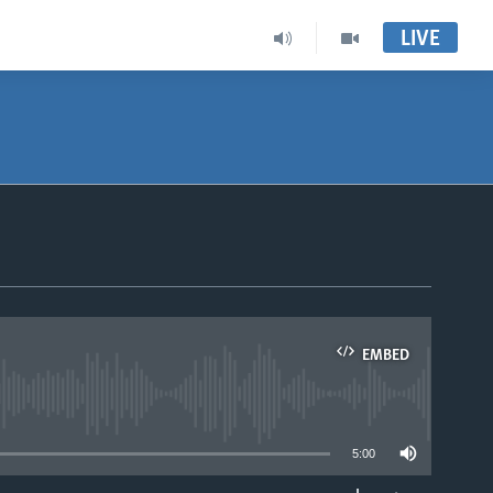
LIVE
EMBED
able
5:00