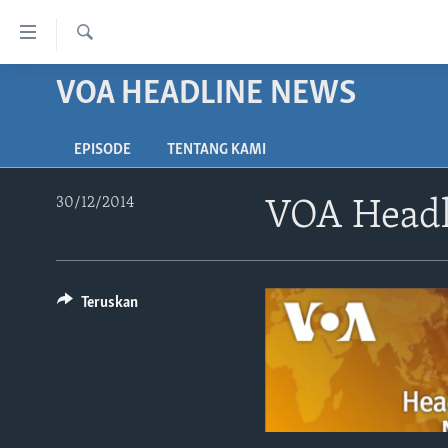
Tautan-
tautan
Cari
Akses
VOA HEADLINE NEWS
BERANDA
Lanjut
DUNIA
ke
EPISODE
TENTANG KAMI
VIDEO
Konten
Utama
POLYGRAPH
30/12/2014
VOA Headl
Lanjut
DAFTAR PROGRAM
ke
Navigasi
Utama
Teruskan
Lanjut
ke
Pencarian