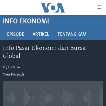
Tautan-
tautan
Akses
INFO EKONOMI
BERANDA
Lanjut
ke
DUNIA
EPISODE
ARTIKEL
TENTANG KAMI
Konten
VIDEO
Utama
Info Pasar Ekonomi dan Bursa
Lanjut
POLYGRAPH
Global
ke
DAFTAR PROGRAM
Navigasi
19/11/2014
Utama
Learning English
Lanjut
Yoni Puspadi
ke
IKUTI KAMI
Pencarian
No media source currently available