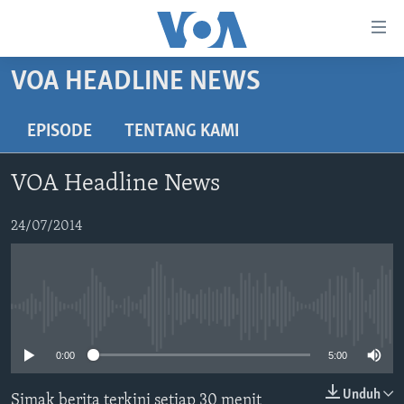
Tautan-
tautan
Akses
VOA HEADLINE NEWS
BERANDA
Lanjut
ke
DUNIA
EPISODE
TENTANG KAMI
Konten
VIDEO
Utama
VOA Headline News
Lanjut
POLYGRAPH
ke
DAFTAR PROGRAM
24/07/2014
Navigasi
Utama
Learning English
Lanjut
ke
No media source currently available
IKUTI KAMI
Pencarian
0:00
5:00
Unduh
Simak berita terkini setiap 30 menit