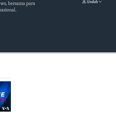
Unduh
ews, bersama para
EMBED
asional.