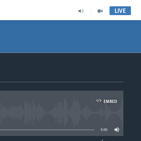
LIVE
EMBED
able
5:00