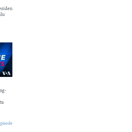
esiden
ilu
ng-
ta
episode