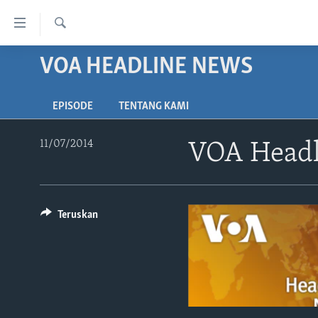
Tautan-
tautan
Cari
Akses
VOA HEADLINE NEWS
BERANDA
Lanjut
DUNIA
ke
EPISODE
TENTANG KAMI
VIDEO
Konten
Utama
POLYGRAPH
11/07/2014
VOA Headl
Lanjut
DAFTAR PROGRAM
ke
Navigasi
Utama
Teruskan
Lanjut
ke
Pencarian