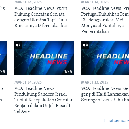
MARET 14, 2025
MARET 14, 2025
lis
VOA Headline News: Putin
VOA Headline News: Pr
Dukung Gencatan Senjata
Portugal Kukuhkan Pem
dengan Ukraina Tapi Tuntut
Diselenggarakan Mei
Rinciannya Diformulasikan
Menyusul Runtuhnya
Pemerintahan
MARET 14, 2025
MARET 13, 2025
mp
VOA Headline News:
VOA Headline News: Ge
n
Pendukung Sandera Israel
geng di Haiti Lancarkan
n
Tuntut Kesepakatan Gencatan
Serangan Baru di Ibu Ko
Senjata dalam Unjuk Rasa di
Tel Aviv
Lihat semua 