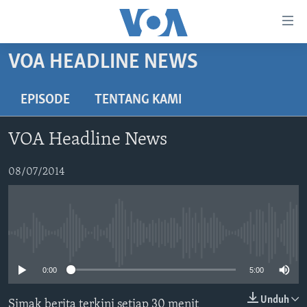
Tautan-
tautan
Akses
VOA HEADLINE NEWS
BERANDA
Lanjut
ke
DUNIA
EPISODE
TENTANG KAMI
Konten
VIDEO
Utama
VOA Headline News
Lanjut
POLYGRAPH
ke
DAFTAR PROGRAM
08/07/2014
Navigasi
Utama
Learning English
Lanjut
ke
No media source currently available
IKUTI KAMI
Pencarian
0:00
5:00
Unduh
Simak berita terkini setiap 30 menit