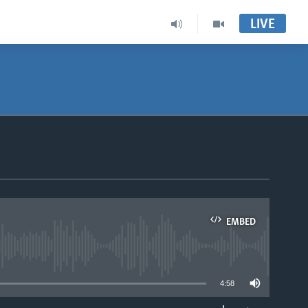
LIVE
EMBED
able
4:58