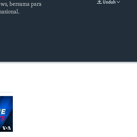
Unduh
ews, bersama para
EMBED
asional.