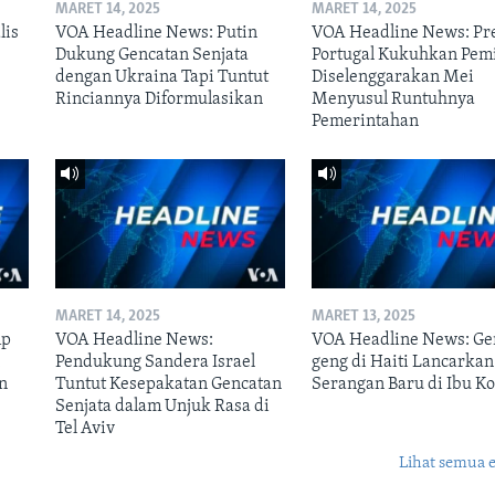
MARET 14, 2025
MARET 14, 2025
lis
VOA Headline News: Putin
VOA Headline News: Pr
Dukung Gencatan Senjata
Portugal Kukuhkan Pem
dengan Ukraina Tapi Tuntut
Diselenggarakan Mei
Rinciannya Diformulasikan
Menyusul Runtuhnya
Pemerintahan
MARET 14, 2025
MARET 13, 2025
mp
VOA Headline News:
VOA Headline News: Ge
n
Pendukung Sandera Israel
geng di Haiti Lancarkan
n
Tuntut Kesepakatan Gencatan
Serangan Baru di Ibu Ko
Senjata dalam Unjuk Rasa di
Tel Aviv
Lihat semua 