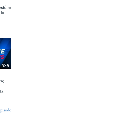
esiden
ilu
ng-
ta
episode