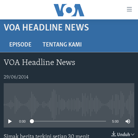
Tautan-
tautan
Akses
VOA HEADLINE NEWS
BERANDA
Lanjut
ke
DUNIA
EPISODE
TENTANG KAMI
Konten
VIDEO
Utama
VOA Headline News
Lanjut
POLYGRAPH
ke
DAFTAR PROGRAM
29/06/2014
Navigasi
Utama
Learning English
Lanjut
ke
No media source currently available
IKUTI KAMI
Pencarian
0:00
5:00
Unduh
Simak berita terkini setiap 30 menit