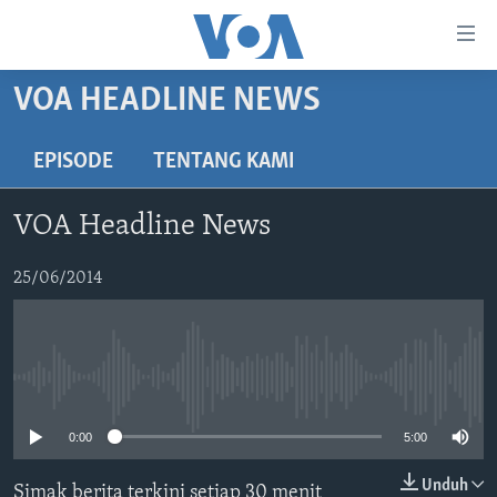
Tautan-
tautan
Akses
VOA HEADLINE NEWS
BERANDA
Lanjut
ke
DUNIA
EPISODE
TENTANG KAMI
Konten
VIDEO
Utama
VOA Headline News
Lanjut
POLYGRAPH
ke
DAFTAR PROGRAM
25/06/2014
Navigasi
Utama
Learning English
Lanjut
ke
No media source currently available
IKUTI KAMI
Pencarian
0:00
5:00
Unduh
Simak berita terkini setiap 30 menit