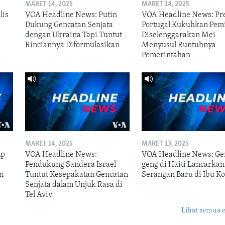
MARET 14, 2025
MARET 14, 2025
lis
VOA Headline News: Putin
VOA Headline News: Pr
Dukung Gencatan Senjata
Portugal Kukuhkan Pem
dengan Ukraina Tapi Tuntut
Diselenggarakan Mei
Rinciannya Diformulasikan
Menyusul Runtuhnya
Pemerintahan
MARET 14, 2025
MARET 13, 2025
mp
VOA Headline News:
VOA Headline News: Ge
n
Pendukung Sandera Israel
geng di Haiti Lancarkan
n
Tuntut Kesepakatan Gencatan
Serangan Baru di Ibu Ko
Senjata dalam Unjuk Rasa di
Tel Aviv
Lihat semua 