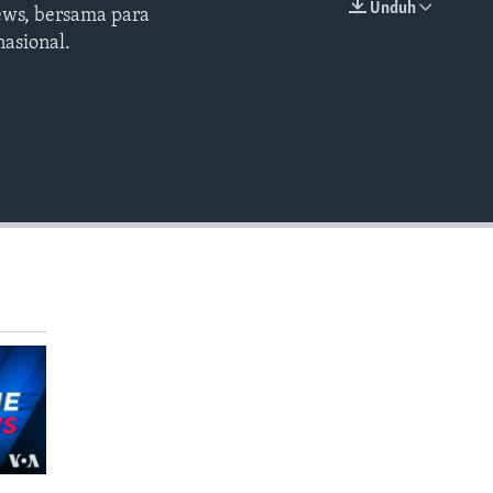
Unduh
ews, bersama para
EMBED
asional.