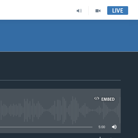
LIVE
EMBED
able
5:00