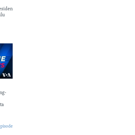
esiden
ilu
ng-
ta
episode