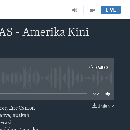
LIVE
 AS - Amerika Kini
EMBED
able
3:02
Unduh
es, Eric Cantor,
EMBED
tanya, apakah
erasi