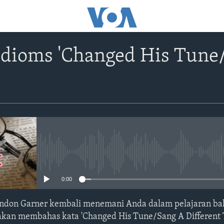
Idioms 'Changed His Tune
No media source currently avail
0:00
andon Garner kembali menemani Anda dalam pelajaran baha
i akan membahas kata 'Changed His Tune/Sang A Different 