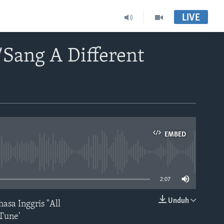
LIVE
/Sang A Different
EMBED
able
2:07
Unduh
sa Inggris "All
EMBED
Tune'