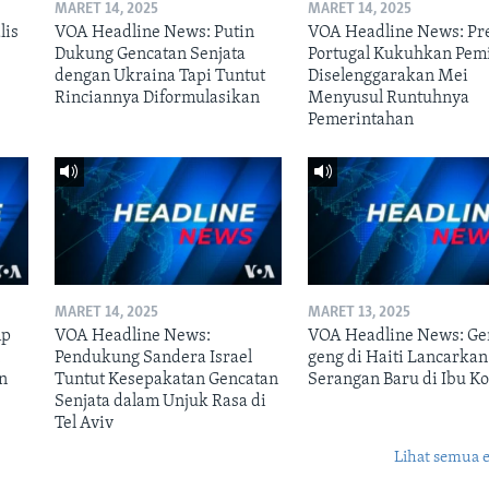
MARET 14, 2025
MARET 14, 2025
lis
VOA Headline News: Putin
VOA Headline News: Pr
Dukung Gencatan Senjata
Portugal Kukuhkan Pem
dengan Ukraina Tapi Tuntut
Diselenggarakan Mei
Rinciannya Diformulasikan
Menyusul Runtuhnya
Pemerintahan
MARET 14, 2025
MARET 13, 2025
mp
VOA Headline News:
VOA Headline News: Ge
n
Pendukung Sandera Israel
geng di Haiti Lancarkan
n
Tuntut Kesepakatan Gencatan
Serangan Baru di Ibu Ko
Senjata dalam Unjuk Rasa di
Tel Aviv
Lihat semua 