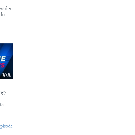
esiden
ilu
ng-
ta
episode