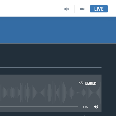
LIVE
EMBED
able
5:00