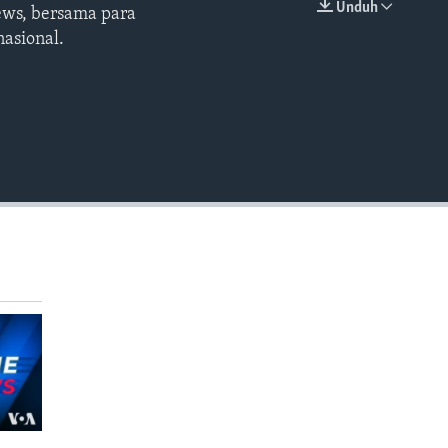
Unduh
ews, bersama para
EMBED
asional.