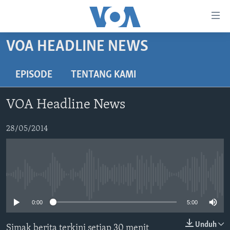
Tautan-
tautan
Akses
VOA HEADLINE NEWS
BERANDA
Lanjut
ke
DUNIA
EPISODE
TENTANG KAMI
Konten
VIDEO
Utama
VOA Headline News
Lanjut
POLYGRAPH
ke
DAFTAR PROGRAM
28/05/2014
Navigasi
Utama
Learning English
Lanjut
ke
No media source currently available
IKUTI KAMI
Pencarian
0:00
5:00
Unduh
Simak berita terkini setiap 30 menit