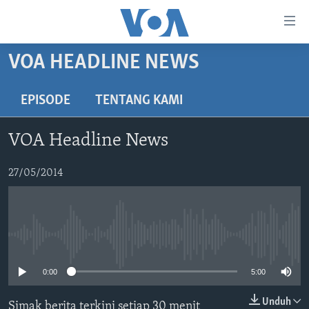
Tautan-
tautan
Akses
VOA HEADLINE NEWS
BERANDA
Lanjut
ke
DUNIA
EPISODE
TENTANG KAMI
Konten
VIDEO
Utama
VOA Headline News
Lanjut
POLYGRAPH
ke
DAFTAR PROGRAM
27/05/2014
Navigasi
Utama
Learning English
Lanjut
ke
No media source currently available
IKUTI KAMI
Pencarian
0:00
5:00
Unduh
Simak berita terkini setiap 30 menit